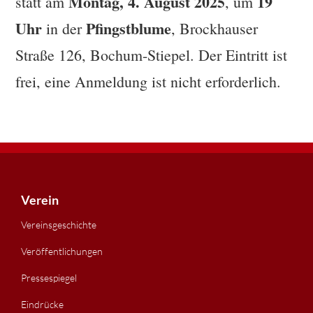
Montag, 4. August 2025
19
statt am
, um
Uhr
Pfingstblume
in der
, Brockhauser
Straße 126, Bochum-Stiepel. Der Eintritt ist
frei, eine Anmeldung ist nicht erforderlich.
Footer
Verein
Vereinsgeschichte
Veröffentlichungen
Pressespiegel
Eindrücke