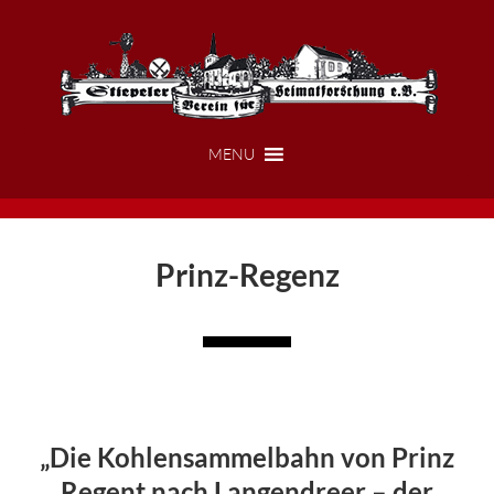
Zum
Zur
Inhalt
Fußzeile
springen
springen
MENU
Prinz-Regenz
„Die Kohlensammelbahn von Prinz
Regent nach Langendreer – der