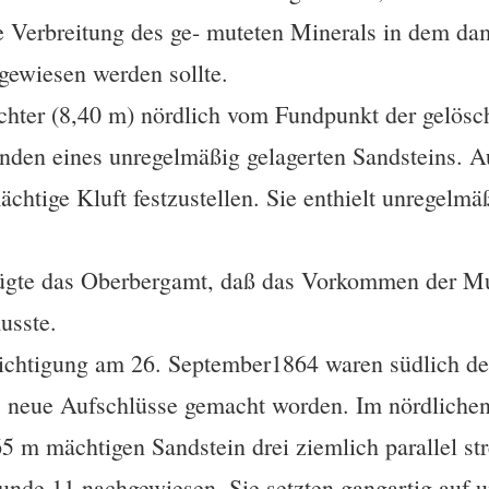
ie Verbreitung des ge- muteten Minerals in dem da
hgewiesen werden sollte.
achter (8,40 m) nördlich vom Fundpunkt der gelös
den eines unregelmäßig gelagerten Sandsteins. Au
htige Kluft festzustellen. Sie enthielt unregelmä
ügte das Oberbergamt, daß das Vorkommen der Mu
usste.
ichtigung am 26. September1864 waren südlich d
s neue Aufschlüsse gemacht worden. Im nördlichen
m mächtigen Sandstein drei ziemlich parallel str
tunde 11 nachgewiesen. Sie setzten gangartig auf 