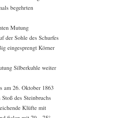
mals begehrten
chten Mutung
f der Sohle des Schurfes
ßig eingesprengt Körner
tung Silberkuhle weiter
es am 26. Oktober 1863
 Stoß des Steinbruchs
eichende Klüfte mit
und fielen mit 70—75°