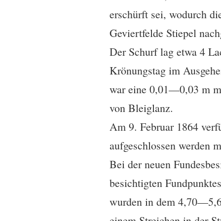
erschürft sei, wodurch d
Geviertfelde Stiepel nac
Der Schurf lag etwa 4 L
Krönungstag im Ausgehen
war eine 0,01—0,03 m mäc
von Bleiglanz.
Am 9. Februar 1864 verf
aufgeschlossen werden m
Bei der neuen Fundesbes
besichtigten Fundpunkte
wurden in dem 4,70—5,65 
einem Streichen in der S