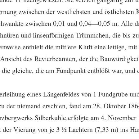
ernung zwischen der westlichsten und östlichsten 
chwankte zwischen 0,01 und 0,04—0,05 m. Alle dr
chnüren und linsenförmigen Trümmchen, die bis z
enweise enthielt die mittlere Kluft eine lettige, mi
Ansicht des Revierbeamten, der die Bauwürdigke
t die gleiche, die am Fundpunkt entblößt war, un
erleihung eines Längenfeldes von 1 Fundgrube un
u der niemand erschien, fand am 28. Oktober 1864
erzbergwerks Silberkuhle erfolgte am 4. November
 der Vierung von je 3 ½ Lachtern (7,33 m) ins H