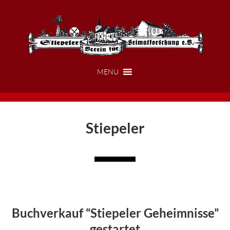
Zum
Zur
Inhalt
Fußzeile
springen
springen
MENU
Stiepeler
Buchverkauf “Stiepeler Geheimnisse”
gestartet