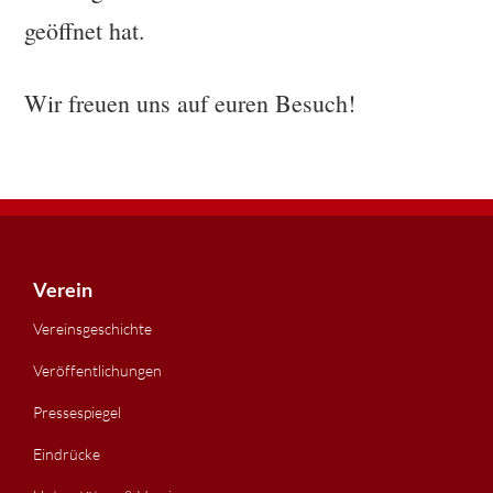
geöffnet hat.
Wir freuen uns auf euren Besuch!
Footer
Verein
Vereinsgeschichte
Veröffentlichungen
Pressespiegel
Eindrücke