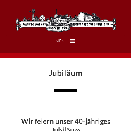
Zum
Zur
Inhalt
Fußzeile
springen
springen
MENU
Jubiläum
Wir feiern unser 40-jähriges
Jubiläum